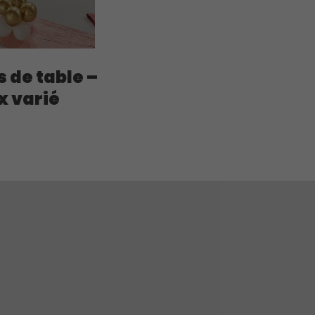
 de table –
x varié