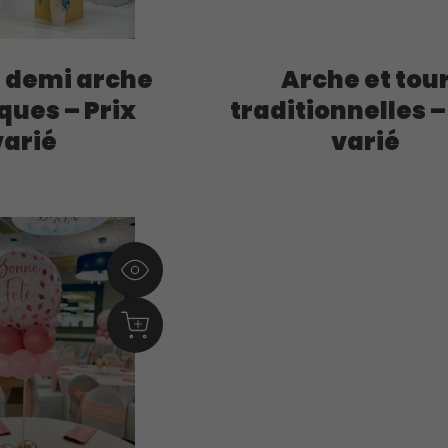
t demi arche
Arche et tou
ques – Prix
traditionnelles –
varié
varié