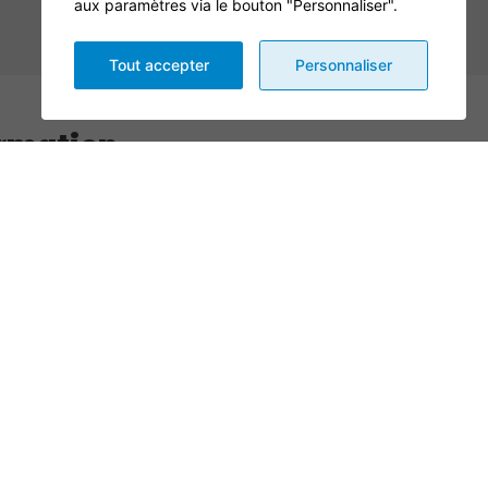
aux paramètres via le bouton "Personnaliser".
Tout accepter
Personnaliser
rmation
Nom
Téléphone
ire vous consentez à transmettre vos informations pour des fins de