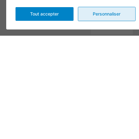
Message
Tout accepter
Personnaliser
En complétant les champs
de ce formulaire vous
consentez à transmettre vos
informations pour des fins
de suivi selon les dispositions
de nos
Conditions
d'utilisation
et
politique de
confidentialité
.
Envoyer
Alternative:
CONDITIONS
© 2026, TOUS DROITS
DESIGN
+
WEB
+
HÉBERGEMENT
D’UTILISATION ET
RÉSERVÉS,
1001 FÊTES
POLITIQUE DE
CONFIDENTIALITÉ
GÉRER MES TÉMOINS
(COOKIES)