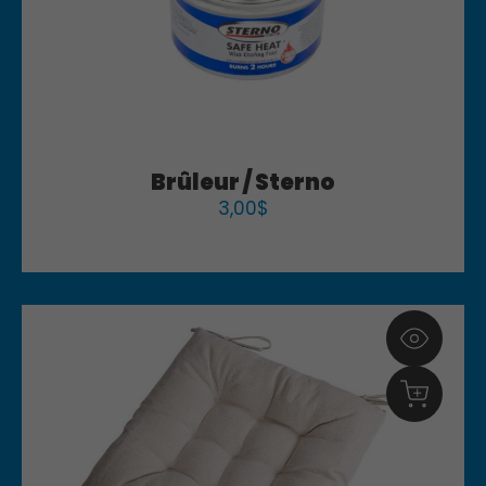
Brûleur / Sterno
3,00
$