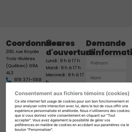
Coordonnées
Heures
Demande
d'ouverture
d'informat
2161, rue Royale
Trois-Rivières
Prénom
Lundi : 9 h à 17 h
(Québec) G9A
Mardi : 9 h à 17 h
4L3
Mercredi : 9 h à 17
Nom
819 371-1168
h
info@1001fetes.ca
Jeudi : 9 h à 17 h
Courriel
Consentement aux fichiers témoins (cookies)
Vendredi : 9 h à 17
Suivez-nous
Ce site internet fait usage de cookies pour son bon fonctionnement et
h
Téléphone
pour analyser votre interaction avec lui, dans le but de vous offrir une
Samedi : 9 h à 12 h
expérience personnalisée et améliorée. Nous n'utiliserons des cookies
que si vous donnez votre consentement en cliquant sur "Tout
Dimanche : Fermé
Entreprise
accepter". Vous avez également la possibilité de gérer vos
préférences en matière de cookies en accédant aux paramètres via le
bouton "Personnaliser".