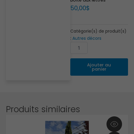
50,00
$
Catégorie(s) de produit(s)
:
Autres décors
quantité
Alternative:
de
Boîte
aux
Ajouter au
lettres
panier
Produits similaires