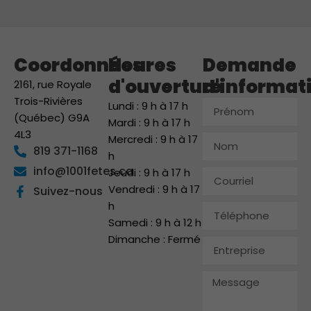
Coordonnées
Heures
Demande
d'ouverture
d'informat
2161, rue Royale
Trois-Rivières
Prénom
Lundi : 9 h à 17 h
(Québec) G9A
Mardi : 9 h à 17 h
4L3
Mercredi : 9 h à 17
Nom
819 371-1168
h
info@1001fetes.ca
Jeudi : 9 h à 17 h
Courriel
Vendredi : 9 h à 17
Suivez-nous
h
Téléphone
Samedi : 9 h à 12 h
Dimanche : Fermé
Entreprise
Message