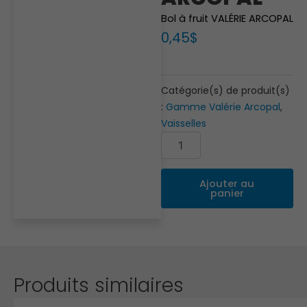
Bol à fruit VALÉRIE ARCOPAL
0,45
$
Catégorie(s) de produit(s)
:
Gamme Valérie Arcopal
,
Vaisselles
quantité
Alternative:
de
Bol
à
Ajouter au
fruit
panier
VALÉRIE
ARCOPAL
Produits similaires