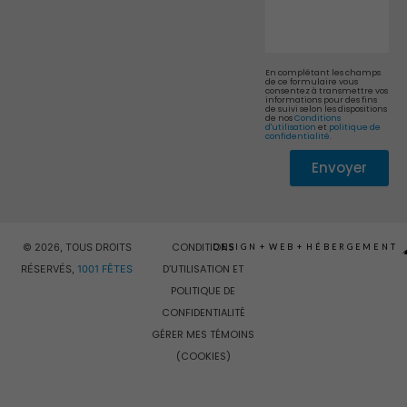
En complétant les champs
de ce formulaire vous
consentez à transmettre vos
informations pour des fins
de suivi selon les dispositions
de nos
Conditions
d'utilisation
et
politique de
confidentialité
.
Envoyer
Alternative:
CONDITIONS
© 2026, TOUS DROITS
DESIGN
+
WEB
+
HÉBERGEMENT
D’UTILISATION ET
RÉSERVÉS,
1001 FÊTES
POLITIQUE DE
CONFIDENTIALITÉ
GÉRER MES TÉMOINS
(COOKIES)