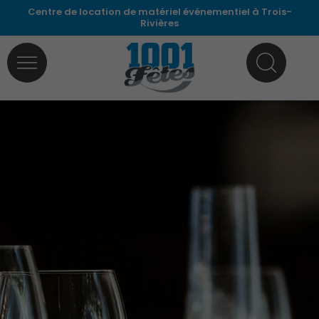
Aller
Centre de location de matériel événementiel à Trois-
Rivières
au
contenu