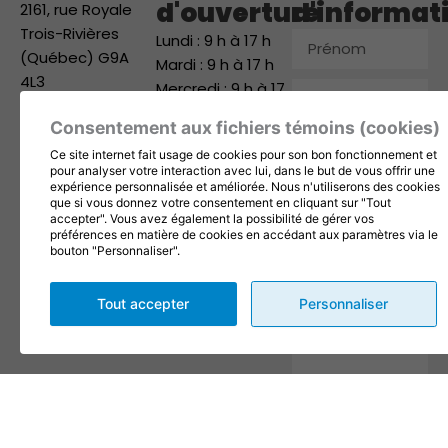
d'ouverture
d'informat
2161, rue Royale
Trois-Rivières
Prénom
Lundi : 9 h à 17 h
(Québec) G9A
Mardi : 9 h à 17 h
4L3
Mercredi : 9 h à 17
Nom
819 371-1168
h
Consentement aux fichiers témoins (cookies)
info@1001fetes.ca
Jeudi : 9 h à 17 h
Courriel
Ce site internet fait usage de cookies pour son bon fonctionnement et
Vendredi : 9 h à 17
Suivez-nous
pour analyser votre interaction avec lui, dans le but de vous offrir une
h
Téléphone
expérience personnalisée et améliorée. Nous n'utiliserons des cookies
que si vous donnez votre consentement en cliquant sur "Tout
Samedi : 9 h à 12 h
accepter". Vous avez également la possibilité de gérer vos
Dimanche : Fermé
préférences en matière de cookies en accédant aux paramètres via le
Entreprise
bouton "Personnaliser".
Message
Tout accepter
Personnaliser
En complétant les champs
de ce formulaire vous
consentez à transmettre vos
informations pour des fins