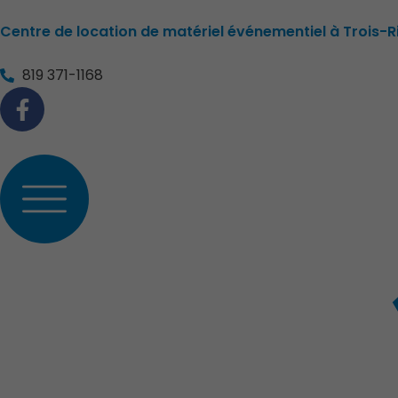
Aller
Centre de location de matériel événementiel à Trois-R
au
contenu
819 371-1168
F
a
c
e
b
o
o
k
-
f