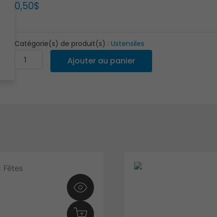
0,50
$
Catégorie(s) de produit(s) :
Ustensiles
quantité
Ajouter au panier
de
Cuillère
à
soupe
OR
(location
à
la
dizaine)