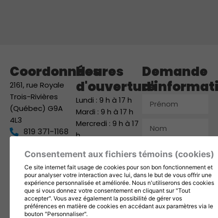
Coordonnées
Heures
Demande
d'ouverture
d'informat
2161, rue Royale
Trois-Rivières
Prénom
Lundi : 9 h à 17 h
(Québec) G9A
Mardi : 9 h à 17 h
4L3
Mercredi : 9 h à 17
Nom
819 371-1168
h
info@1001fetes.ca
Jeudi : 9 h à 17 h
Courriel
Consentement aux fichiers témoins (cookies)
Vendredi : 9 h à 17
Suivez-nous
Ce site internet fait usage de cookies pour son bon fonctionnement et
h
Téléphone
pour analyser votre interaction avec lui, dans le but de vous offrir une
Samedi : 9 h à 12 h
expérience personnalisée et améliorée. Nous n'utiliserons des cookies
que si vous donnez votre consentement en cliquant sur "Tout
Dimanche : Fermé
Entreprise
accepter". Vous avez également la possibilité de gérer vos
préférences en matière de cookies en accédant aux paramètres via le
bouton "Personnaliser".