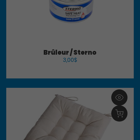
Brûleur / Sterno
3,00
$