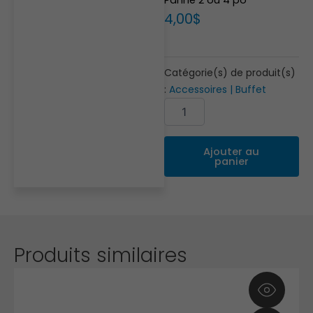
4,00
$
Catégorie(s) de produit(s)
:
Accessoires | Buffet
quantité
Alternative:
de
Panne
2
Ajouter au
ou
panier
4
po
Produits similaires