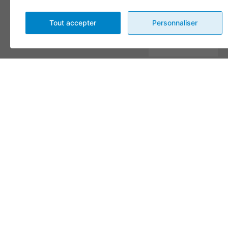
Message
Tout accepter
Personnaliser
En complétant les champs
de ce formulaire vous
consentez à transmettre vos
informations pour des fins
de suivi selon les dispositions
de nos
Conditions
d'utilisation
et
politique de
confidentialité
.
Envoyer
Alternative:
CONDITIONS
© 2026, TOUS DROITS
DESIGN
+
WEB
+
HÉBERGEMENT
D’UTILISATION ET
RÉSERVÉS,
1001 FÊTES
POLITIQUE DE
CONFIDENTIALITÉ
GÉRER MES TÉMOINS
(COOKIES)