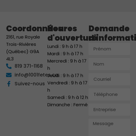
Coordonnées
Heures
Demande
d'ouverture
d'informat
2161, rue Royale
Trois-Rivières
Prénom
Lundi : 9 h à 17 h
(Québec) G9A
Mardi : 9 h à 17 h
4L3
Mercredi : 9 h à 17
Nom
819 371-1168
h
info@1001fetes.ca
Jeudi : 9 h à 17 h
Courriel
Vendredi : 9 h à 17
Suivez-nous
h
Téléphone
Samedi : 9 h à 12 h
Dimanche : Fermé
Entreprise
Message