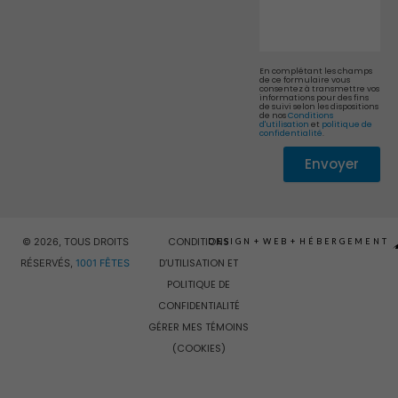
En complétant les champs
de ce formulaire vous
consentez à transmettre vos
informations pour des fins
de suivi selon les dispositions
de nos
Conditions
d'utilisation
et
politique de
confidentialité
.
Envoyer
Alternative:
CONDITIONS
© 2026, TOUS DROITS
DESIGN
+
WEB
+
HÉBERGEMENT
D’UTILISATION ET
RÉSERVÉS,
1001 FÊTES
POLITIQUE DE
CONFIDENTIALITÉ
GÉRER MES TÉMOINS
(COOKIES)