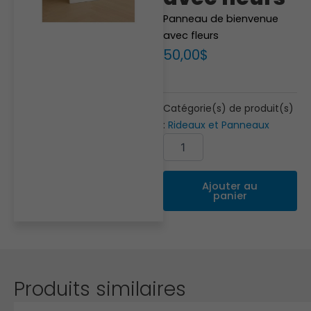
Panneau de bienvenue
avec fleurs
50,00
$
Catégorie(s) de produit(s)
:
Rideaux et Panneaux
quantité
Alternative:
de
Panneau
de
Ajouter au
bienvenue
panier
avec
fleurs
Produits similaires