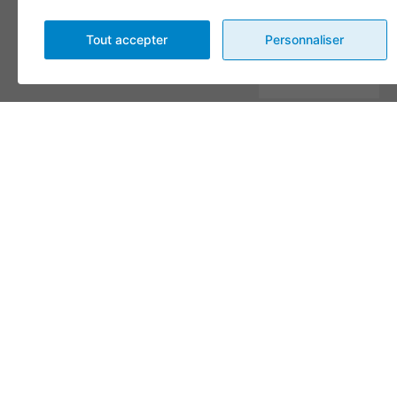
Message
Tout accepter
Personnaliser
En complétant les champs
de ce formulaire vous
consentez à transmettre vos
informations pour des fins
de suivi selon les dispositions
de nos
Conditions
d'utilisation
et
politique de
confidentialité
.
Envoyer
Alternative:
CONDITIONS
© 2026, TOUS DROITS
DESIGN
+
WEB
+
HÉBERGEMENT
D’UTILISATION ET
RÉSERVÉS,
1001 FÊTES
POLITIQUE DE
CONFIDENTIALITÉ
GÉRER MES TÉMOINS
(COOKIES)