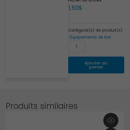
1,50
$
Catégorie(s) de produit(s)
:
Équipements de bar
quantité
Alternative:
de
Pichet
60
Ajouter au
onces
panier
Produits similaires