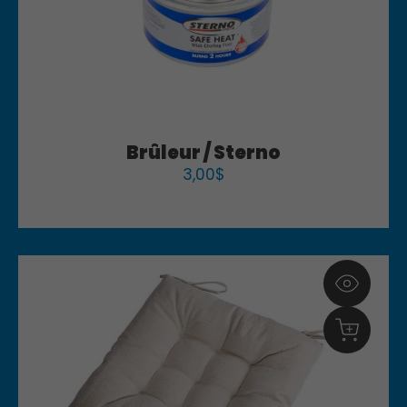
Brûleur / Sterno
3,00
$