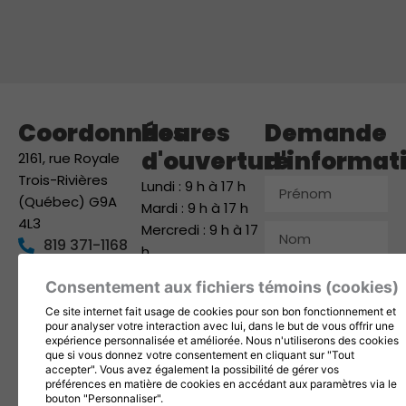
Coordonnées
Heures
Demande
d'ouverture
d'informat
2161, rue Royale
Trois-Rivières
Prénom
Lundi : 9 h à 17 h
(Québec) G9A
Mardi : 9 h à 17 h
4L3
Mercredi : 9 h à 17
Nom
819 371-1168
h
info@1001fetes.ca
Jeudi : 9 h à 17 h
Courriel
Consentement aux fichiers témoins (cookies)
Vendredi : 9 h à 17
Suivez-nous
Ce site internet fait usage de cookies pour son bon fonctionnement et
h
Téléphone
pour analyser votre interaction avec lui, dans le but de vous offrir une
Samedi : 9 h à 12 h
expérience personnalisée et améliorée. Nous n'utiliserons des cookies
que si vous donnez votre consentement en cliquant sur "Tout
Dimanche : Fermé
Entreprise
accepter". Vous avez également la possibilité de gérer vos
préférences en matière de cookies en accédant aux paramètres via le
bouton "Personnaliser".