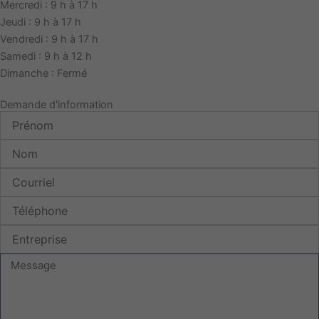
Mercredi : 9 h à 17 h
Jeudi : 9 h à 17 h
Vendredi : 9 h à 17 h
Samedi : 9 h à 12 h
Dimanche : Fermé
Demande d'information
Prénom
Nom
Courriel
Téléphone
Entreprise
Message