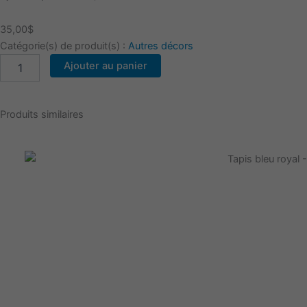
35,00
$
Catégorie(s) de produit(s) :
Autres décors
quantité
Ajouter au panier
de
Poteau
de
Produits similaires
foule
rétractable
(2)