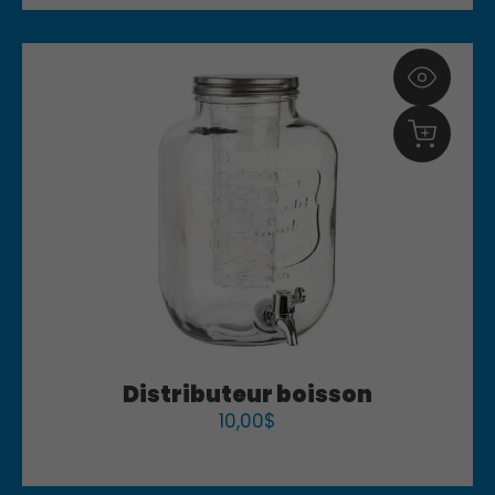
Distributeur boisson
10,00
$