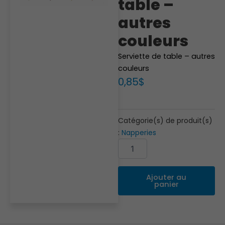
table –
autres
couleurs
Serviette de table – autres
couleurs
0,85
$
Catégorie(s) de produit(s)
:
Napperies
quantité
Alternative:
de
Serviette
de
Ajouter au
table
panier
-
autres
couleurs