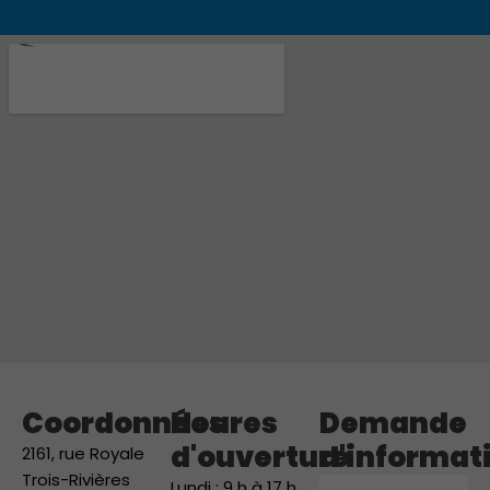
Coordonnées
Heures
Demande
d'ouverture
d'informat
2161, rue Royale
Trois-Rivières
Prénom
Lundi : 9 h à 17 h