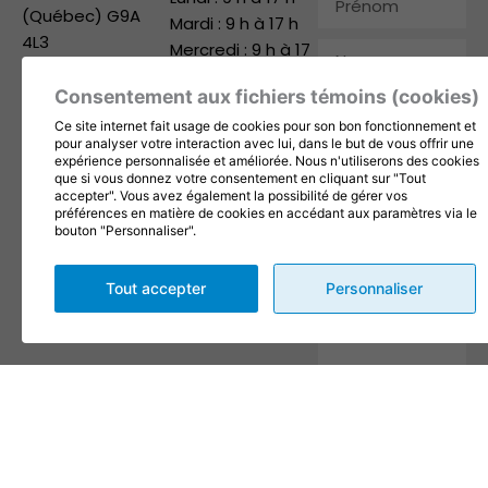
(Québec) G9A
Mardi : 9 h à 17 h
4L3
Mercredi : 9 h à 17
Nom
819 371-1168
h
Consentement aux fichiers témoins (cookies)
info@1001fetes.ca
Jeudi : 9 h à 17 h
Courriel
Vendredi : 9 h à 17
Ce site internet fait usage de cookies pour son bon fonctionnement et
Suivez-nous
pour analyser votre interaction avec lui, dans le but de vous offrir une
h
Téléphone
expérience personnalisée et améliorée. Nous n'utiliserons des cookies
Samedi : 9 h à 12 h
que si vous donnez votre consentement en cliquant sur "Tout
accepter". Vous avez également la possibilité de gérer vos
Dimanche : Fermé
Entreprise
préférences en matière de cookies en accédant aux paramètres via le
bouton "Personnaliser".
Message
Tout accepter
Personnaliser
En complétant les champs
de ce formulaire vous
consentez à transmettre vos
informations pour des fins
de suivi selon les dispositions
de nos
Conditions
d'utilisation
et
politique de
confidentialité
.