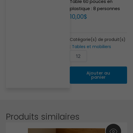
Table 60 pouces en
plastique : 8 personnes
10,00
$
Catégorie(s) de produit(s)
:
Tables et mobiliers
quantité
Alternative:
de
Table
60
Ajouter au
pouces
panier
Produits similaires