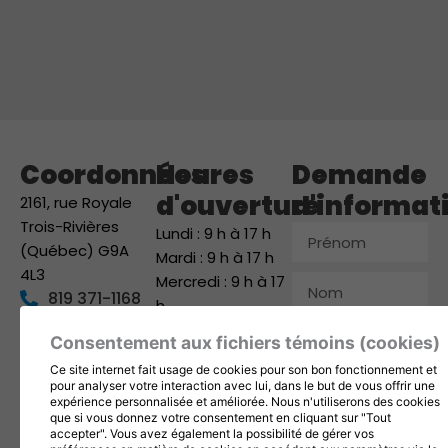
Coordonnées
Heures
Demande
d'ouverture
d'informat
2161, rue Royale
Trois-Rivières
Prénom
Lundi : 9 h à 17 h
(Québec) G9A
Mardi : 9 h à 17 h
4L3
Mercredi : 9 h à 17
Nom
819 371-1168
h
info@1001fetes.ca
Jeudi : 9 h à 17 h
Courriel
Consentement aux fichiers témoins (cookies)
Vendredi : 9 h à 17
Suivez-nous
Ce site internet fait usage de cookies pour son bon fonctionnement et
h
Téléphone
pour analyser votre interaction avec lui, dans le but de vous offrir une
Samedi : 9 h à 12 h
expérience personnalisée et améliorée. Nous n'utiliserons des cookies
que si vous donnez votre consentement en cliquant sur "Tout
Dimanche : Fermé
Entreprise
accepter". Vous avez également la possibilité de gérer vos