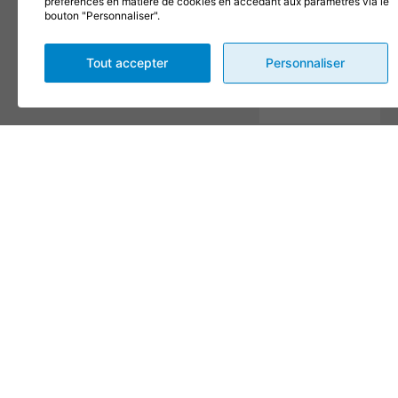
préférences en matière de cookies en accédant aux paramètres via le
bouton "Personnaliser".
Message
Tout accepter
Personnaliser
En complétant les champs
de ce formulaire vous
consentez à transmettre vos
informations pour des fins
de suivi selon les dispositions
de nos
Conditions
d'utilisation
et
politique de
confidentialité
.
Envoyer
Alternative:
CONDITIONS
© 2026, TOUS DROITS
DESIGN
+
WEB
+
HÉBERGEMENT
D’UTILISATION ET
RÉSERVÉS,
1001 FÊTES
POLITIQUE DE
CONFIDENTIALITÉ