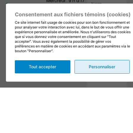
Mercredi : 9 h à 17
Nom
819 371-1168
h
info@1001fetes.ca
Consentement aux fichiers témoins (cookies)
Jeudi : 9 h à 17 h
Courriel
Vendredi : 9 h à 17
Suivez-nous
Ce site internet fait usage de cookies pour son bon fonctionnement et
pour analyser votre interaction avec lui, dans le but de vous offrir une
h
Téléphone
expérience personnalisée et améliorée. Nous n'utiliserons des cookies
Samedi : 9 h à 12 h
que si vous donnez votre consentement en cliquant sur "Tout
accepter". Vous avez également la possibilité de gérer vos
Dimanche : Fermé
Entreprise
préférences en matière de cookies en accédant aux paramètres via le
bouton "Personnaliser".
Message
Tout accepter
Personnaliser
En complétant les champs
de ce formulaire vous
consentez à transmettre vos
informations pour des fins
de suivi selon les dispositions
de nos
Conditions
d'utilisation
et
politique de
confidentialité
.
Envoyer