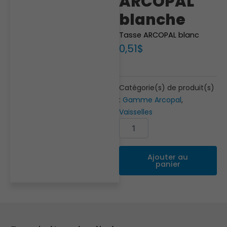
ARCOPAL
blanche
Tasse ARCOPAL blanc
0,51
$
Catégorie(s) de produit(s)
:
Gamme Arcopal
,
Vaisselles
quantité
Alternative:
de
Tasse
ARCOPAL
Ajouter au
blanche
panier