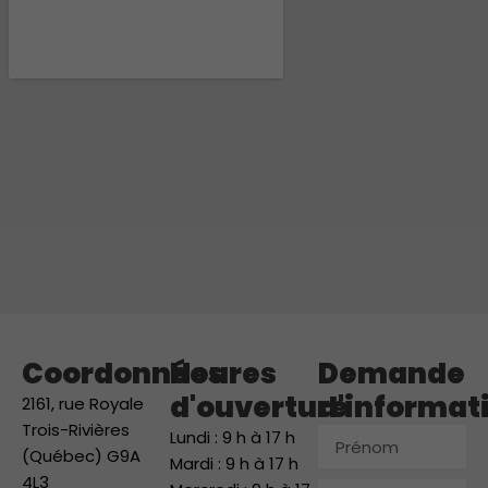
Coordonnées
Heures
Demande
d'ouverture
d'informat
2161, rue Royale
Trois-Rivières
Prénom
Lundi : 9 h à 17 h
(Québec) G9A
Mardi : 9 h à 17 h
4L3