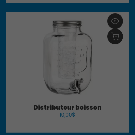
Distributeur boisson
10,00
$