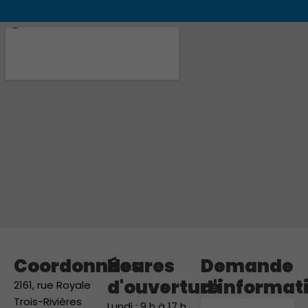
Coordonnées
Heures
Demande
d'ouverture
d'informat
2161, rue Royale
Trois-Rivières
Prénom
Lundi : 9 h à 17 h