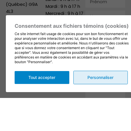
(Québec) G9A
Mardi : 9 h à 17 h
4L3
Mercredi : 9 h à 17
Nom
819 371-1168
h
Consentement aux fichiers témoins (cookies)
info@1001fetes.ca
Jeudi : 9 h à 17 h
Courriel
Vendredi : 9 h à 17
Ce site internet fait usage de cookies pour son bon fonctionnement et
Suivez-nous
pour analyser votre interaction avec lui, dans le but de vous offrir une
h
Téléphone
expérience personnalisée et améliorée. Nous n'utiliserons des cookies
Samedi : 9 h à 12 h
que si vous donnez votre consentement en cliquant sur "Tout
accepter". Vous avez également la possibilité de gérer vos
Dimanche : Fermé
Entreprise
préférences en matière de cookies en accédant aux paramètres via le
bouton "Personnaliser".
Message
Tout accepter
Personnaliser
En complétant les champs
de ce formulaire vous
consentez à transmettre vos
informations pour des fins
de suivi selon les dispositions
de nos
Conditions
d'utilisation
et
politique de
confidentialité
.