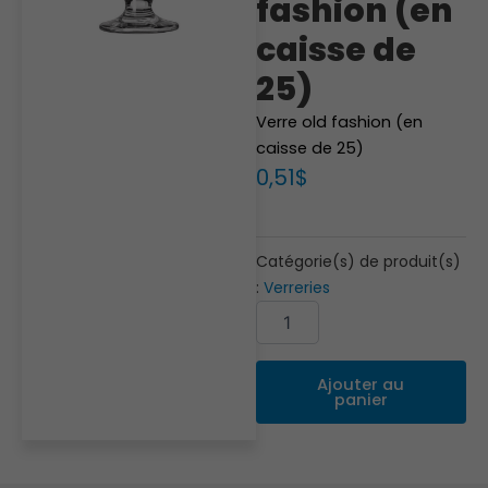
fashion (en
caisse de
25)
Verre old fashion (en
caisse de 25)
0,51
$
Catégorie(s) de produit(s)
:
Verreries
quantité
Alternative:
de
Verre
old
Ajouter au
fashion
panier
(en
caisse
de
25)