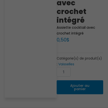
avec
crochet
intégré
Assiette cocktail avec
crochet intégré
0,50
$
Catégorie(s) de produit(s)
:
Vaisselles
quantité
Alternative:
de
Assiette
cocktail
Ajouter au
avec
panier
crochet
intégré