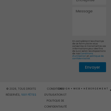
Message
En complétant les champs
de ce formulaire vous
consentez à transmettre vos
informations pour des fins
de suivi selon les dispositions
de nos
Conditions
d'utilisation
et
politique de
confidentialité
.
Envoyer
Alternative:
CONDITIONS
© 2026, TOUS DROITS
DESIGN
+
WEB
+
HÉBERGEMENT
D’UTILISATION ET
RÉSERVÉS,
1001 FÊTES
POLITIQUE DE
CONFIDENTIALITÉ