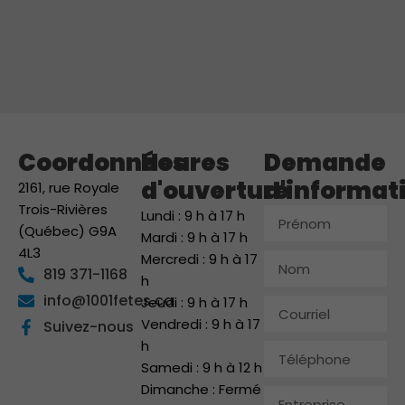
Coordonnées
Heures
Demande
d'ouverture
d'informat
2161, rue Royale
Trois-Rivières
Prénom
Lundi : 9 h à 17 h
(Québec) G9A
Mardi : 9 h à 17 h
4L3
Mercredi : 9 h à 17
Nom
819 371-1168
h
info@1001fetes.ca
Jeudi : 9 h à 17 h
Courriel
Vendredi : 9 h à 17
Suivez-nous
h
Téléphone
Samedi : 9 h à 12 h
Dimanche : Fermé
Entreprise