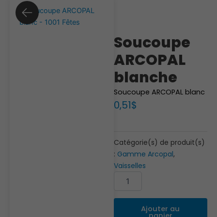
Soucoupe
ARCOPAL
blanche
Soucoupe ARCOPAL blanc
0,51
$
Catégorie(s) de produit(s)
:
Gamme Arcopal
,
Vaisselles
quantité
de
Soucoupe
ARCOPAL
Ajouter au
blanche
panier